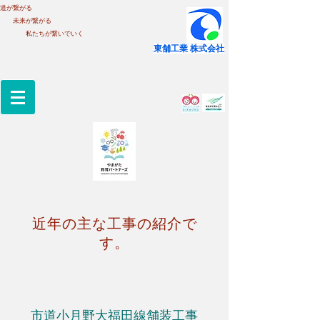
道が繋がる
未来が繋がる
私たちが繋いでいく
​東舗工業 株式会社
近年の主な工事の紹介で
す。
市道小月野大福田線舗装工事