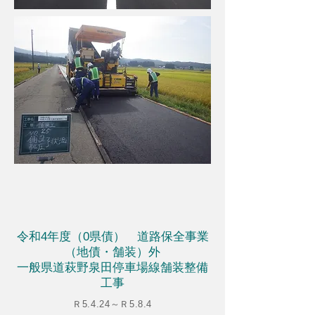
令和4年度（0県債） 道路保全事業
（地債・舗装）外
​一般県道萩野泉田停車場線舗装整備
工事
Ｒ5.4.24～Ｒ5.8.4