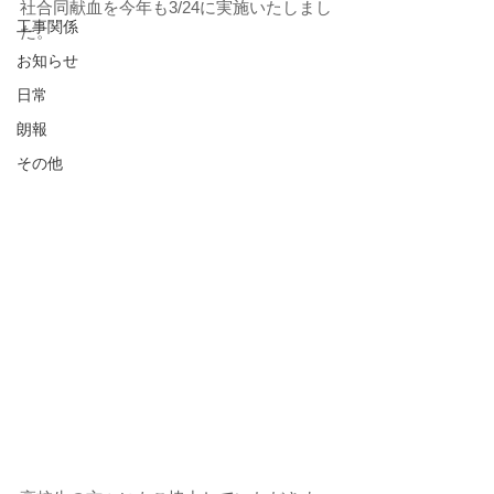
社合同献血を今年も3/24に実施いたしまし
工事関係
た。
お知らせ
日常
朗報
その他