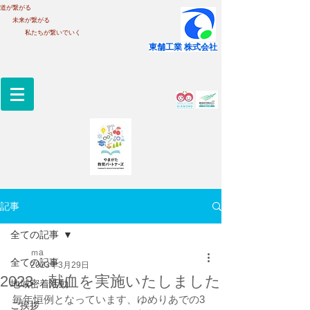
道が繋がる
未来が繋がる
私たちが繋いでいく
​東舗工業 株式会社
記事
全ての記事
ｍa
全ての記事
2023年3月29日
2023 献血を実施いたしました
地域密着活動
毎年恒例となっています、ゆめりあでの3
ご挨拶