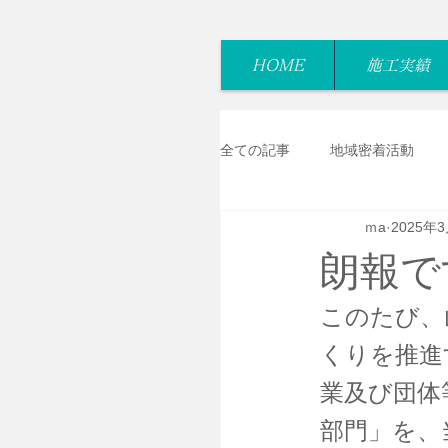
HOME
施工実績
全ての記事
地域密着活動
ｍa
2025年
朗報で
このたび、
くりを推進
業及び団体
部門」を、