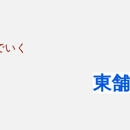
いく
​東