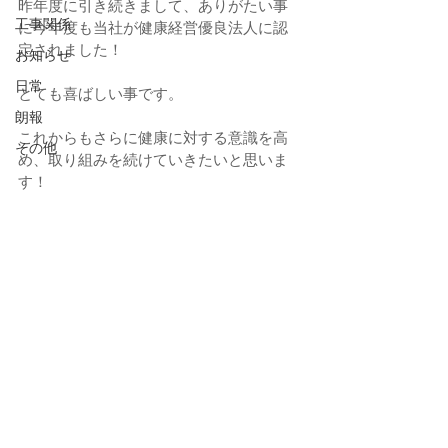
昨年度に引き続きまして、ありがたい事
工事関係
に今年度も当社が健康経営優良法人に認
定されました！
お知らせ
日常
とても喜ばしい事です。
朗報
これからもさらに健康に対する意識を高
その他
め、取り組みを続けていきたいと思いま
す！