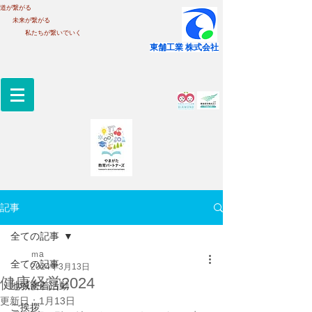
道が繋がる
未来が繋がる
私たちが繋いでいく
​東舗工業 株式会社
記事
全ての記事
ｍa
全ての記事
2024年3月13日
健康経営2024
地域密着活動
更新日：
1月13日
ご挨拶